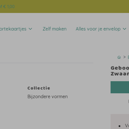
f € 1,00
rtekaartjes
Zelf maken
Alles voor je envelop
Geboor
Zwaan
Collectie
Bijzondere vormen
V