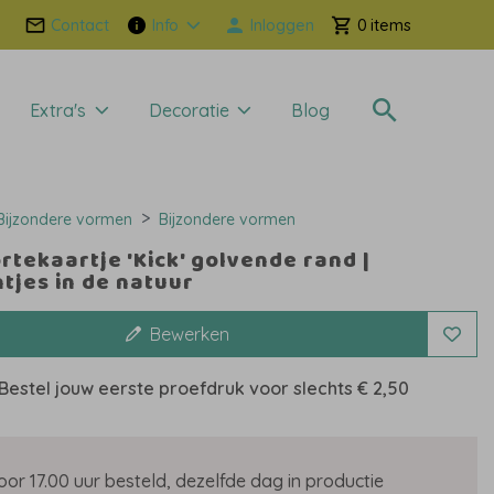
Contact
Info
Inloggen
0
Extra's
Decoratie
Blog
Bijzondere vormen
Bijzondere vormen
tekaartje 'Kick' golvende rand |
tjes in de natuur
Bewerken
Bestel jouw eerste proefdruk voor slechts
€ 2,50
oor 17.00 uur besteld, dezelfde dag in productie