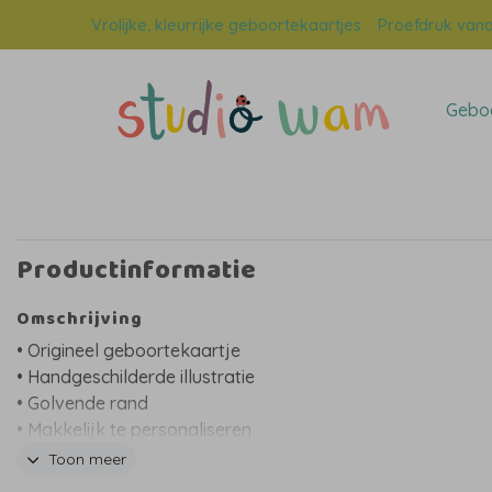
Vrolijke, kleurrijke geboortekaartjes
Proefdruk vana
Geboo
Productinformatie
Omschrijving
• Origineel geboortekaartje
• Handgeschilderde illustratie
• Golvende rand
• Makkelijk te personaliseren
• Glimmende goudfolie
Toon meer