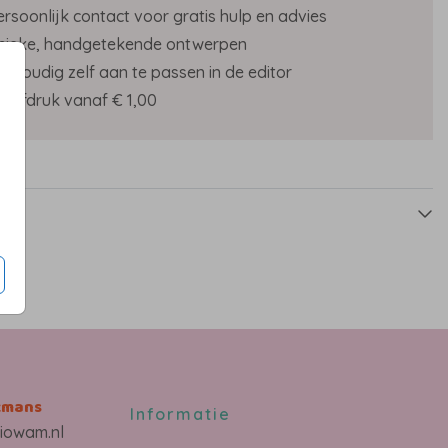
ersoonlijk contact voor gratis hulp en advies
nieke, handgetekende ontwerpen
envoudig zelf aan te passen in de editor
roefdruk vanaf € 1,00
s
kmans
Informatie
iowam.nl