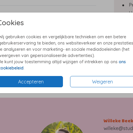
P
U
rand
Cookies
E
el,
P
s in
Wij gebruiken cookies en vergelijkbare technieken om een betere
gebruikerservaring te bieden, ons websiteverkeer en onze prestatie
te analyseren en voor marketing- en sociale mediadoeleinden (het
weergeven van gepersonaliseerde advertenties).
Je kunt jouw toestemming altijd wijzigen of intrekken op ons
ons
Prijzen
cookiebeleid
.
 eigen
Accepteren
Weigeren
twerp
n
Willeke Bee
willeke@stud
nd